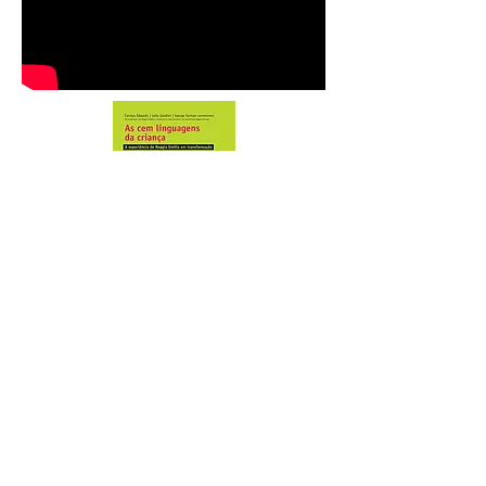
ATENDIMENTO das 7:00 ÀS 19:00
MATUTINO | VESPERTINO | INTEGRAL ou
SEMI-INTEGRAL
UNIDADE SANTA MÔNICA: BERÇÁRIO e INFANTIL -
48
3025-3325
UNIDADE SC401: BERÇÁRIO, INFANTIL,
FUNDAMENTAL -
48 3380-4927
Cubo Mágico Escola de Educação