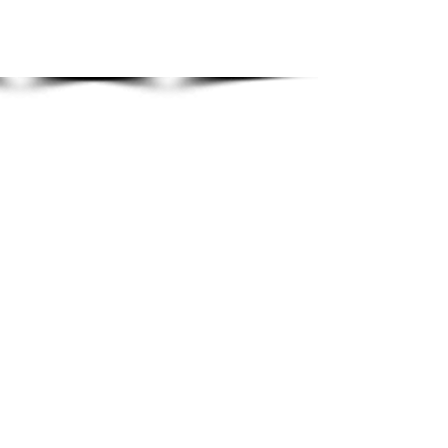
ATENDIMENTO das 7:00 ÀS 19:00
MATUTINO | VESPERTINO | INTEGRAL ou
SEMI-INTEGRAL
UNIDADE SANTA MÔNICA: BERÇÁRIO e INFANTIL -
48
3025-3325